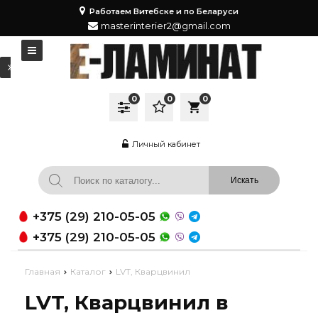
Работаем Витебске и по Беларуси
masterinterier2@gmail.com
0
0
0
local_grocery_store
Личный кабинет
+375 (29) 210-05-05
+375 (29) 210-05-05
Главная
Каталог
LVT, Кварцвинил
LVT, Кварцвинил в