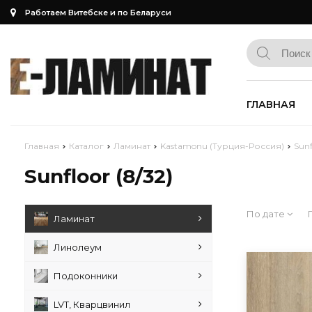
Работаем Витебске и по Беларуси
ГЛАВНАЯ
Главная
Каталог
Ламинат
Kastamonu (Турция-Россия)
Sunf
Sunfloor (8/32)
По дате
Ламинат
Линолеум
Подоконники
LVT, Кварцвинил