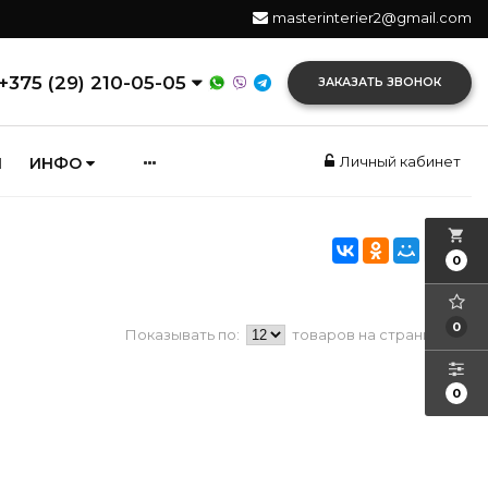
masterinterier2@gmail.com
+375 (29) 210-05-05
ЗАКАЗАТЬ ЗВОНОК
Личный кабинет
И
ИНФО
local_grocery_store
0
0
Показывать по:
товаров на странице
0