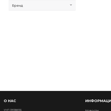
Бренд
О НАС
ИНФОРМАЦИ
УНП 391388155
Новости