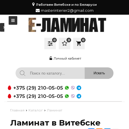
Работаем Витебске и по Беларуси
masterinterier2@gmail.com
0
0
0
local_grocery_store
Личный кабинет
+375 (29) 210-05-05
+375 (29) 210-05-05
Главная
Каталог
Ламинат
Ламинат в Витебске