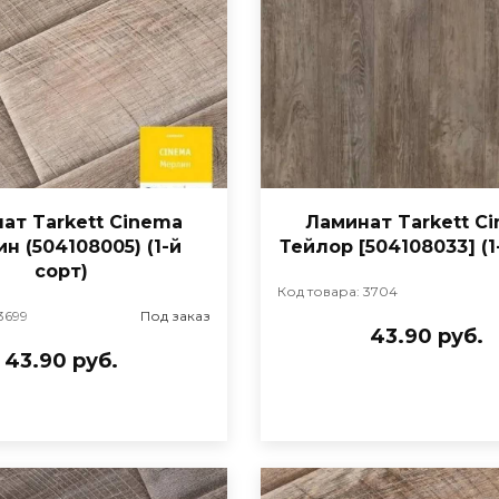
ат Tarkett Cinema
Ламинат Tarkett C
н (504108005) (1-й
Тейлор [504108033] (1
сорт)
Код товара: 3704
3699
Под заказ
43.90 руб.
43.90 руб.