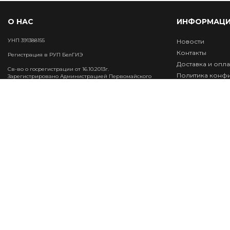
О НАС
ИНФОРМАЦИ
УНП 391388155
Новости
Контакты
Регистрация в РУП БелГИЭ
Доставка и опла
Св-во о госрегистрации от 16.10.2013г.
Политика конф
Зарегистрировано Администрацией Первомайского
района г.Витебска
Обработка пер
Инфо
2026 © ООО "Белинфогид". Использование материалов сайта
только с разрешения владельца.