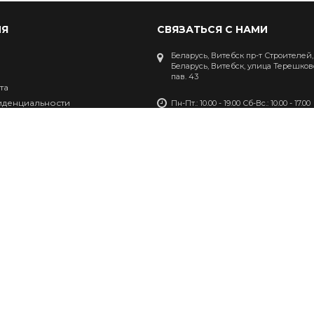
Я
СВЯЗАТЬСЯ С НАМИ
Беларусь, Витебск пр-т Строителей,
Беларусь, Витебск, улица Терешково
пав. 43
та
иденциальности
Пн-Пт.: 10.00 - 19.00 Сб-Вс.: 10.00 - 17.00
сональных данных