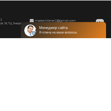
 2
masterinterier2@gmail.com
й, 19, ТЦ Энергия,
Менеджер сайта
+375 (29) 210-05-05
Я отвечу на ваши вопросы.
+375 (29) 210-05-05
+375 (29) 258-55-77
+375 (29) 8-750-750
Разработка интернет-магазина
Dessites.by