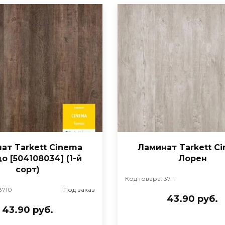
ат Tarkett Cinema
Ламинат Tarkett C
о [504108034] (1-й
Лорен
сорт)
Код товара: 3711
3710
Под заказ
43.90 руб.
43.90 руб.