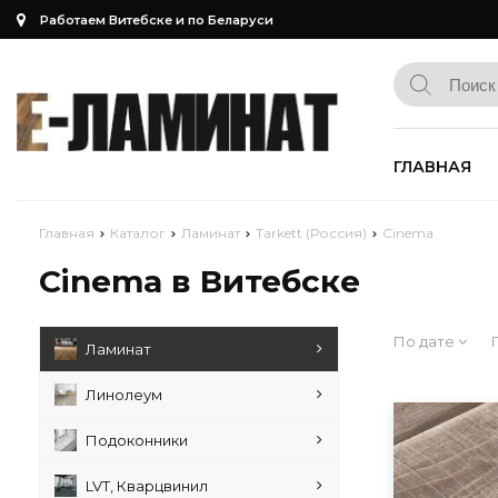
Работаем Витебске и по Беларуси
ГЛАВНАЯ
Главная
Каталог
Ламинат
Tarkett (Россия)
Cinema
Cinema в Витебске
По дате
Ламинат
Линолеум
Подоконники
LVT, Кварцвинил