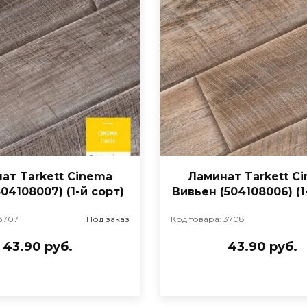
ат Tarkett Cinema
Ламинат Tarkett C
504108007) (1-й сорт)
Вивьен (504108006) (1
 3707
Под заказ
Код товара: 3708
43.90 руб.
43.90 руб.