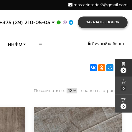
masterinterier2@gmail.com
+375 (29) 210-05-05
ЗАКАЗАТЬ ЗВОНОК
Личный кабинет
И
ИНФО
local_grocery_store
0
0
Показывать по:
товаров на странице
0