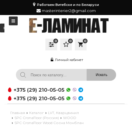
Работаем Витебске и по Беларуси
masterinterier2@gmail.com
0
0
0
local_grocery_store
Личный кабинет
+375 (29) 210-05-05
+375 (29) 210-05-05
Главная
Каталог
LVT, Кварцвинил
SPC CronaFloor (Россия)
WOOD
SPC CronaFloor Wood Сосна Монблан