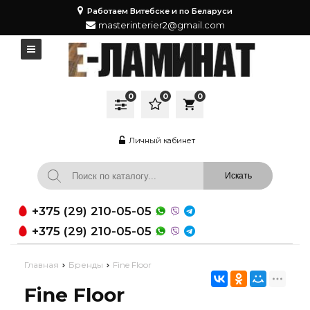
Работаем Витебске и по Беларуси
masterinterier2@gmail.com
0
0
0
local_grocery_store
Личный кабинет
+375 (29) 210-05-05
+375 (29) 210-05-05
Главная
Бренды
Fine Floor
Fine Floor