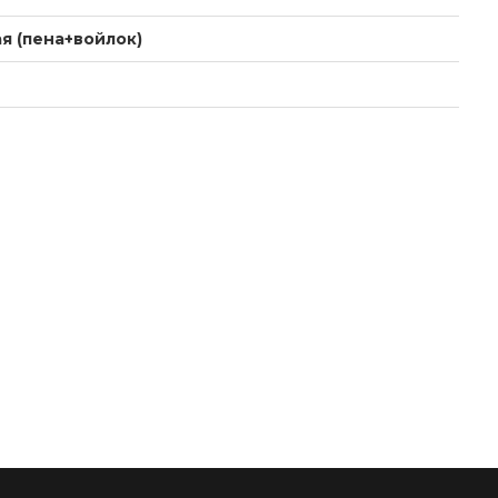
я (пена+войлок)