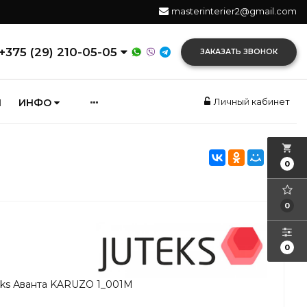
masterinterier2@gmail.com
+375 (29) 210-05-05
ЗАКАЗАТЬ ЗВОНОК
Личный кабинет
И
ИНФО
local_grocery_store
0
0
0
eks Аванта KARUZO 1_001M