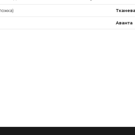
ложка)
Тканева
Аванта