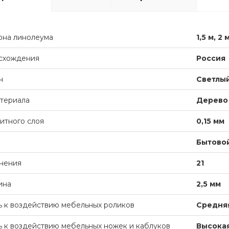
она линолеума
1,5 м, 2 
схождения
Россия
н
Светлы
териала
Дерево
итного слоя
0,15 мм
Бытово
нения
21
ина
2,5 мм
ь к воздействию мебельных роликов
Средня
ь к воздействию мебельных ножек и каблуков
Высока