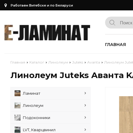
Работаем Витебске и по Беларуси
ГЛАВНАЯ
Главная
Каталог
Линолеум
Juteks
Avanta
Линолеум Jute
Линолеум Juteks Аванта 
Ламинат
Линолеум
Подоконники
LVT, Кварцвинил