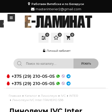
Работаем Витебске и по Беларуси
masterinterier2@gmail.com
0
0
0
local_grocery_store
Личный кабинет
+375 (29) 210-05-05
+375 (29) 210-05-05
Главная
Каталог
Линолеум
IVC
INTER
Линолеум IVC Inter ГРАНЕРО 538
Линолеум IVC Inter