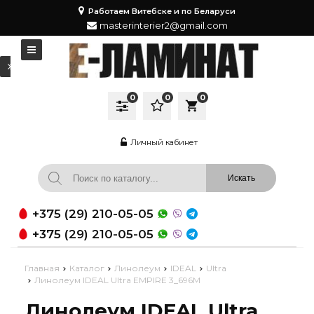
Работаем Витебске и по Беларуси
masterinterier2@gmail.com
0
0
0
local_grocery_store
Личный кабинет
+375 (29) 210-05-05
+375 (29) 210-05-05
Главная
Каталог
Линолеум
IDEAL
Ultra
Линолеум IDEAL Ultra EMPIRE 3_696M
Линолеум IDEAL Ultra